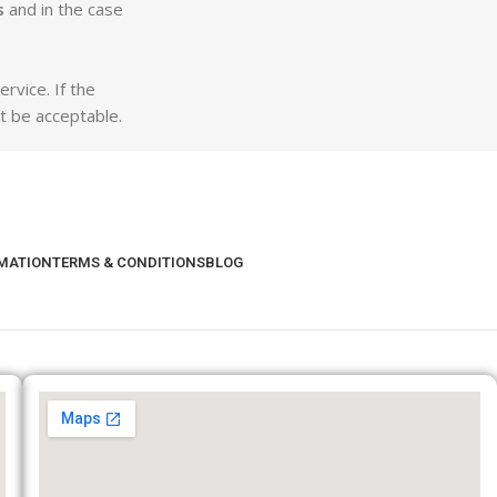
s
and in the case
rvice. If the
t be acceptable.
RMATION
TERMS & CONDITIONS
BLOG