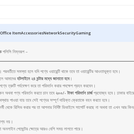
Office Item
Accessories
Network
Security
Gaming
্ড
পলিসি নিম্নরূপ –
। পরবর্তীতে সমস্যা হলে যদি পণ্যে ওয়ারেন্টি থাকে তবে তা ওয়ারেন্টির আওতাভুক্ত হবে।
থাকলে আমাদের
হটলাইনে
২৪
ঘন্টার
মধ্যে
জানাতে
হবে
।
ণ্যে ত্রুটি পর্যবেক্ষণ করে তা পরিবর্তন করার পদক্ষেপ গ্রহন করবেন।
থাকেন অথবা পণ্য পরিবর্তন করতে চান তবে
২০০
/-
টাকা
পরিবর্তন
চার্জ
প্রযোজ্য হবে। ঢাকার বাইরের 
স্থায় পাওয়া যায় তবে সেই পণ্যের সম্পূর্ণ দায়িক্ত ক্রেতাকে বহন করতে হবে।
ি কর্মী থেকে রিসিভ করার পর তা আপনার নির্দিষ্ট ডিভাইসে সাপোর্ট করছে না অথবা তা এখন আর কি
োগ্য নয়।
া অনলাইন পেমেন্টের ক্ষেত্রে আরও বেশি সময় লাগতে পারে।