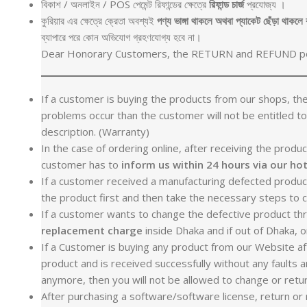
বিকাশ / অনলাইন / POS পেমেন্ট রিফান্ডের ক্ষেত্রে
রিফান্ড
চার্জ
প্রযোজ্য ।
কুরিয়ার এর ক্ষেত্রে ক্রেতা অবশ্যই
পণ্য
ভাঙ্গা
থাকলে
অথবা
প্যাকেট
ছেঁড়া
থাকলে
ব্যাপারে পরে কোন অভিযোগ গ্রহণযোগ্য হবে না।
Dear Honorary Customers, the RETURN and REFUND polic
If a customer is buying the products from our shops, t
problems occur than the customer will not be entitled t
description. (Warranty)
In the case of ordering online, after receiving the prod
customer has to
inform us within 24 hours via our hot
If a customer received a manufacturing defected product,
the product first and then take the necessary steps to ch
If a customer wants to change the defective product thr
replacement charge
inside Dhaka and if out of Dhaka, on
If a Customer is buying any product from our Website aft
product and is received successfully without any faults a
anymore, then you will not be allowed to change or retu
After purchasing a software/software license, return or 